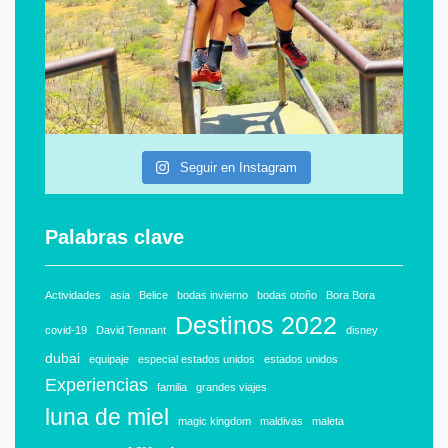
Seguir en Instagram
Palabras clave
Actividades
asia
Belice
bodas invierno
bodas otoño
Bora Bora
Destinos 2022
covid-19
David Tennant
disney
dubai
equipaje
especial estados unidos
estados unidos
Experiencias
familia
grandes viajes
luna de miel
magic kingdom
maldivas
maleta