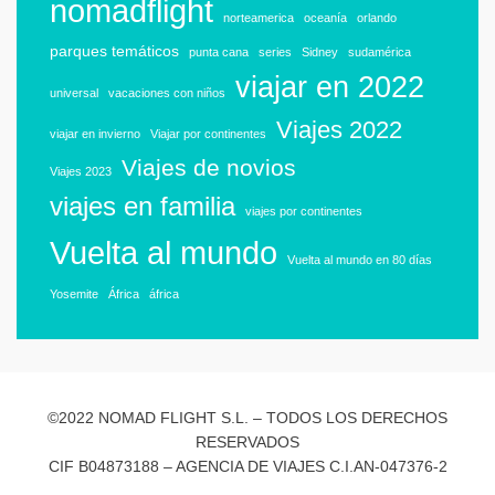
nomadflight
norteamerica
oceanía
orlando
parques temáticos
punta cana
series
Sidney
sudamérica
viajar en 2022
universal
vacaciones con niños
Viajes 2022
viajar en invierno
Viajar por continentes
Viajes de novios
Viajes 2023
viajes en familia
viajes por continentes
Vuelta al mundo
Vuelta al mundo en 80 días
Yosemite
África
áfrica
©2022 NOMAD FLIGHT S.L. – TODOS LOS DERECHOS
RESERVADOS
CIF B04873188 – AGENCIA DE VIAJES C.I.AN-047376-2
Tema Allium de
TemplateLens
⋅
Funciona con
WordPress