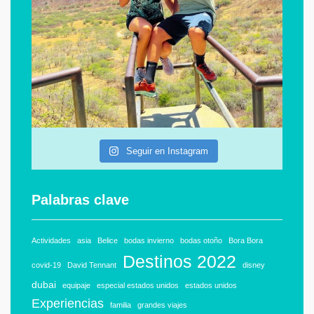
Seguir en Instagram
Palabras clave
Actividades
asia
Belice
bodas invierno
bodas otoño
Bora Bora
Destinos 2022
covid-19
David Tennant
disney
dubai
equipaje
especial estados unidos
estados unidos
Experiencias
familia
grandes viajes