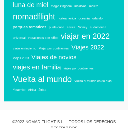
luna de miel
magic kingdom
maldivas
maleta
nomadflight
norteamerica
oceanía
orlando
parques temáticos
punta cana
series
Sidney
sudamérica
viajar en 2022
universal
vacaciones con niños
Viajes 2022
viajar en invierno
Viajar por continentes
Viajes de novios
Viajes 2023
viajes en familia
viajes por continentes
Vuelta al mundo
Vuelta al mundo en 80 días
Yosemite
África
áfrica
©2022 NOMAD FLIGHT S.L. – TODOS LOS DERECHOS
RESERVADOS